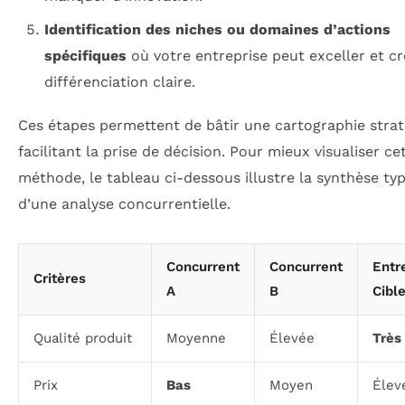
Identification des niches ou domaines d’actions
spécifiques
où votre entreprise peut exceller et c
différenciation claire.
Ces étapes permettent de bâtir une cartographie stra
facilitant la prise de décision. Pour mieux visualiser ce
méthode, le tableau ci-dessous illustre la synthèse ty
d’une analyse concurrentielle.
Concurrent
Concurrent
Entr
Critères
A
B
Cibl
Qualité produit
Moyenne
Élevée
Très
Prix
Bas
Moyen
Élev