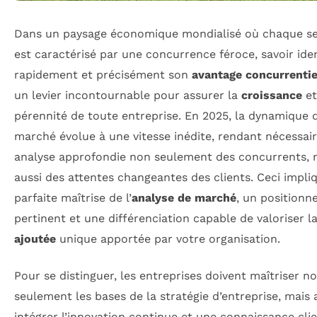
Dans un paysage économique mondialisé où chaque s
est caractérisé par une concurrence féroce, savoir iden
rapidement et précisément son
avantage concurrentie
un levier incontournable pour assurer la
croissance
et
pérennité de toute entreprise. En 2025, la dynamique 
marché évolue à une vitesse inédite, rendant nécessai
analyse approfondie non seulement des concurrents, 
aussi des attentes changeantes des clients. Ceci impli
parfaite maîtrise de l’
analyse de marché
, un position
pertinent et une différenciation capable de valoriser l
ajoutée
unique apportée par votre organisation.
Pour se distinguer, les entreprises doivent maîtriser n
seulement les bases de la stratégie d’entreprise, mais 
intégrer l’innovation continue et une connaissance clie