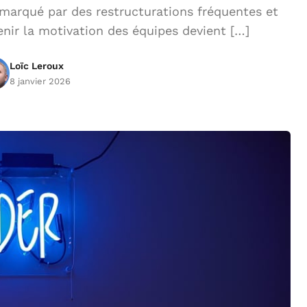
marqué par des restructurations fréquentes et
enir la motivation des équipes devient […]
Loïc Leroux
8 janvier 2026