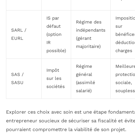
IS par
Impositi
Régime des
défaut
sur
SARL /
indépendants
(option
bénéfice
EURL
(gérant
IR
déductio
majoritaire)
possible)
charges
Régime
Meilleur
Impôt
SAS /
général
protecti
sur les
SASU
(assimilé
sociale,
sociétés
salarié)
souples
Explorer ces choix avec soin est une étape fondament
entrepreneur soucieux de sécuriser sa fiscalité et évit
pourraient compromettre la viabilité de son projet.