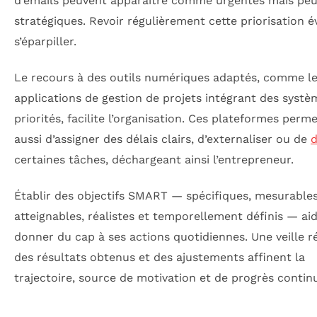
d’emails peuvent apparaître comme urgentes mais pe
stratégiques. Revoir régulièrement cette priorisation é
s’éparpiller.
Le recours à des outils numériques adaptés, comme l
applications de gestion de projets intégrant des systè
priorités, facilite l’organisation. Ces plateformes perm
aussi d’assigner des délais clairs, d’externaliser ou de
d
certaines tâches, déchargeant ainsi l’entrepreneur.
Établir des objectifs SMART — spécifiques, mesurables
atteignables, réalistes et temporellement définis — ai
donner du cap à ses actions quotidiennes. Une veille r
des résultats obtenus et des ajustements affinent la
trajectoire, source de motivation et de progrès contin