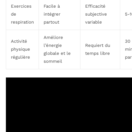
Exercices
Facile à
Efficacité
de
intégrer
subjective
5-1
respiration
partout
variable
Améliore
Activité
30
l’énergie
Requiert du
physique
mi
globale et le
temps libre
régulière
par
sommeil