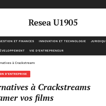
Resea U1905
GESTION ET FINANCES
INNOVATION ET TECHNOLOGIE
JURIDIQU
DÉVELOPPEMENT
VIE D’ENTREPRENEUR
rnatives à Crackstreams pour streamer vos films
ON D’ENTREPRISE
ernatives à Crackstreams
amer vos films