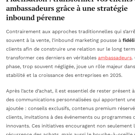
ambassadeurs grâce à une stratégie
inbound pérenne
Contrairement aux approches traditionnelles qui s’arr
souvent à la vente, l’inbound marketing pousse à
fidél
clients afin de construire une relation sur le long ter
transformer ces derniers en véritables
ambassadeurs
.
phase, trop souvent négligée, joue un rôle majeur dans
stabilité et la croissance des entreprises en 2025.
Après l’acte d’achat, il est essentiel de rester présent à
des communications personnalisées qui apportent une
ajoutée : conseils exclusifs, contenus premium réserv
clients, invitations à des événements ou programmes d
innovants. Ces initiatives encouragent non seulement 
récurrence des achats, mais aussi le bouche-à-oreille p